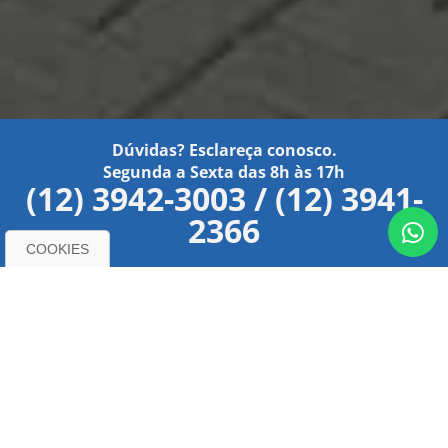
Dúvidas? Esclareça conosco.
Segunda a Sexta das 8h às 17h
(12) 3942-3003 / (12) 3941-
2366
COOKIES
O NOSSO SITE USA COOKIES
Conheça nossa
Utilizamos cookies e outras tecnologias de
Empresa
medição para melhorar a sua experiência de
navegação no nosso site, de forma a mostrar
conteúdo personalizado, anúncios direcionados,
UM POUCO SOBRE NÓS
analisar o tráfego do site e entender de onde